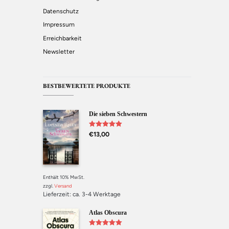
Datenschutz
Impressum
Erreichbarkeit
Newsletter
BESTBEWERTETE PRODUKTE
Die sieben Schwestern
Bewertet mit
€
13,00
5.00
von 5
Enthält 10% MwSt.
zzgl.
Versand
Lieferzeit: ca. 3-4 Werktage
Atlas Obscura