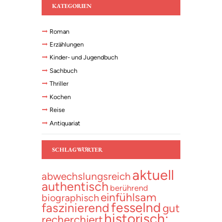
KATEGORIEN
Roman
Erzählungen
Kinder- und Jugendbuch
Sachbuch
Thriller
Kochen
Reise
Antiquariat
SCHLAGWÖRTER
aktuell
abwechslungsreich
authentisch
berührend
einfühlsam
biographisch
fesselnd
faszinierend
gut
historisch;
recherchiert