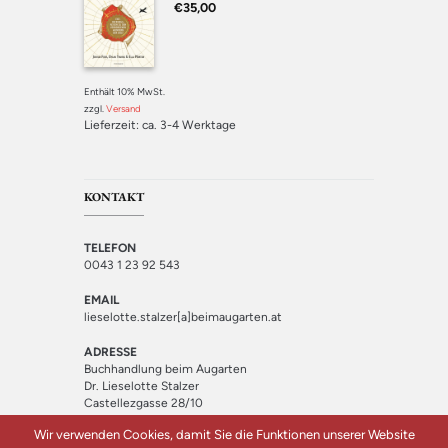
Bewertet mit
€
35,00
5.00
von 5
Enthält 10% MwSt.
zzgl.
Versand
Lieferzeit: ca. 3-4 Werktage
KONTAKT
TELEFON
0043 1 23 92 543
EMAIL
lieselotte.stalzer[a]beimaugarten.at
ADRESSE
Buchhandlung beim Augarten
Dr. Lieselotte Stalzer
Castellezgasse 28/10
1020 Wien
Wir verwenden Cookies, damit Sie die Funktionen unserer Website