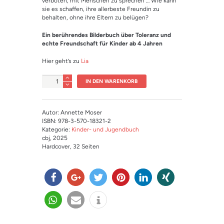
verboten, mit Menschen zu sprechen … Wie kann
sie es schaffen, ihre allerbeste Freundin zu
behalten, ohne ihre Eltern zu belügen?
Ein berührendes Bilderbuch über Toleranz und
echte Freundschaft für Kinder ab 4 Jahren
Hier geht’s zu
Lia
Anzahl
IN DEN WARENKORB
Autor: Annette Moser
ISBN: 978-3-570-18321-2
Kategorie:
Kinder- und Jugendbuch
cbj
, 2025
Hardcover
, 32 Seiten
teilen
teilen
twitter
merk
mitteil
teilen
n
en
en
teilen
e-
info