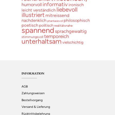
informativ
humorvoll
ironisch
liebevoll
leicht verständlich
illustriert
mitreissend
nachdenklich
philosophisch
phantasievoll
poetisch
politisch
realitätsnahe
spannend
sprachgewaltig
temporeich
stimmungsvoll
unterhaltsam
vielschichtig
INFORMATION
AGB
Zahlungsweisen
Bestellvorgang
Versand & Lieferung
Rücktrittsbelehrung