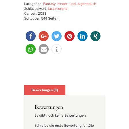
Kategorien:
Fantasy
,
Kinder- und Jugendbuch
Schlüsselwort:
faszinierend
Carlsen
, 2023
Softcover
, 544 Seiten
teilen
teilen
twitter
merk
mitteil
teilen
n
en
en
teilen
e-
info
mail
Bewertungen (0)
Bewertungen
Es gibt noch keine Bewertungen.
Schreibe die erste Bewertung für „Die