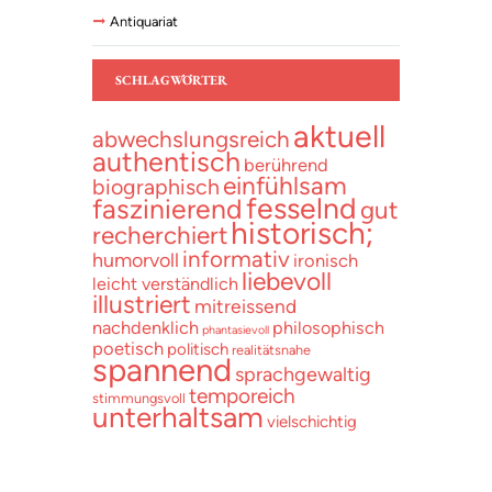
Antiquariat
SCHLAGWÖRTER
aktuell
abwechslungsreich
authentisch
berührend
einfühlsam
biographisch
fesselnd
faszinierend
gut
historisch;
recherchiert
informativ
humorvoll
ironisch
liebevoll
leicht verständlich
illustriert
mitreissend
nachdenklich
philosophisch
phantasievoll
poetisch
politisch
realitätsnahe
spannend
sprachgewaltig
temporeich
stimmungsvoll
unterhaltsam
vielschichtig