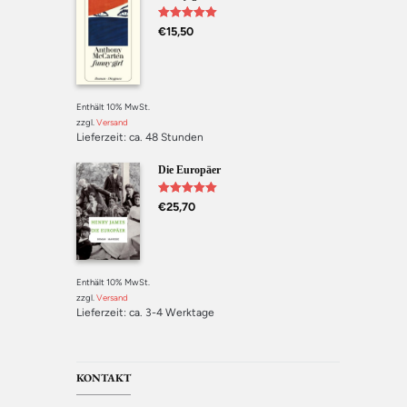
Bewertet mit
€
15,50
5.00
von 5
Enthält 10% MwSt.
zzgl.
Versand
Lieferzeit: ca. 48 Stunden
Die Europäer
Bewertet mit
€
25,70
5.00
von 5
Enthält 10% MwSt.
zzgl.
Versand
Lieferzeit: ca. 3-4 Werktage
KONTAKT