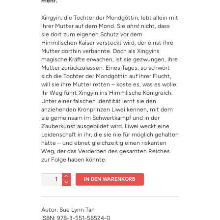
mehr.
Xingyin, die Tochter der Mondgöttin, lebt allein mit
ihrer Mutter auf dem Mond. Sie
ahnt
nicht, dass
sie dort zum eigenen Schutz vor dem
Himmlischen Kaiser versteckt wird, der einst ihre
Mutter dorthin verbannte. Doch als Xingyins
magische Kräfte erwachen, ist sie gezwungen, ihre
Mutter zurückzulassen. Eines Tages, so schwört
sich die Tochter der Mondgöttin auf ihrer Flucht,
will sie ihre Mutter retten – koste es, was es wolle.
Ihr Weg führt Xingyin ins Himmlische Königreich.
Unter einer falschen Identität lernt sie den
anziehenden Kronprinzen Liwei kennen, mit dem
sie gemeinsam im Schwertkampf und in der
Zauberkunst ausgebildet wird. Liwei weckt eine
Leidenschaft in ihr, die sie nie für möglich gehalten
hätte – und ebnet gleichzeitig einen riskanten
Weg, der das Verderben des gesamten Reiches
zur Folge haben könnte.
Anzahl
IN DEN WARENKORB
Autor: Sue Lynn Tan
ISBN: 978-3-551-58524-0