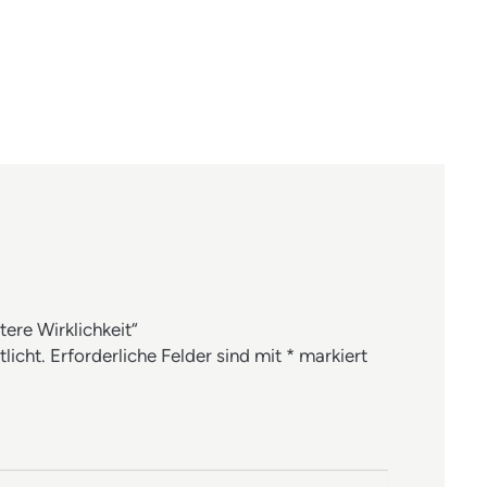
n
en
en
mail
tere Wirklichkeit“
licht.
Erforderliche Felder sind mit
*
markiert