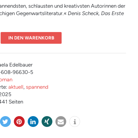
annendsten, schlausten und kreativsten Autorinnen der
chigen Gegenwartsliteratur.«
Denis Scheck, Das Erste
IN DEN WARENKORB
aela Edelbauer
3-608-96630-5
oman
rte:
aktuell
,
spannend
 2025
 441 Seiten
twitter
merk
mitteil
teilen
e-
info