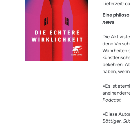
Lieferzeit: 
Eine philos
news
Die Aktivist
denn Verschw
Wahrheiten s
künstlerische
bekehren. Ab
haben, wenn
»Es ist ate
aneinanderre
Podcast
»Diese Autor
Böttiger, S