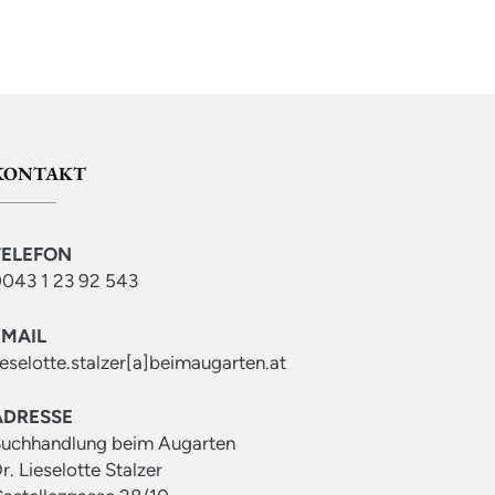
KONTAKT
TELEFON
043 1 23 92 543
EMAIL
ieselotte.stalzer[a]beimaugarten.at
ADRESSE
uchhandlung beim Augarten
r. Lieselotte Stalzer