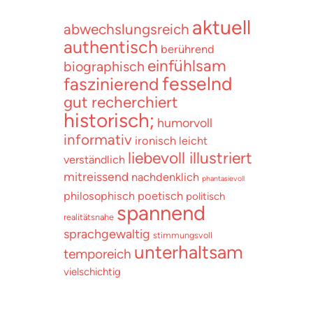
aktuell
abwechslungsreich
authentisch
berührend
einfühlsam
biographisch
fesselnd
faszinierend
gut recherchiert
historisch;
humorvoll
informativ
ironisch
leicht
liebevoll illustriert
verständlich
mitreissend
nachdenklich
phantasievoll
poetisch
philosophisch
politisch
spannend
realitätsnahe
sprachgewaltig
stimmungsvoll
unterhaltsam
temporeich
vielschichtig