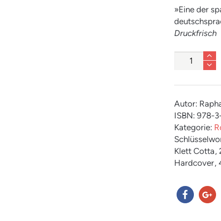
»Eine der sp
deutschspra
Druckfrisch
Anzahl
Autor: Raph
ISBN: 978-
Kategorie:
R
Schlüsselwo
Klett Cotta
,
Hardcover
,
teilen
teilen