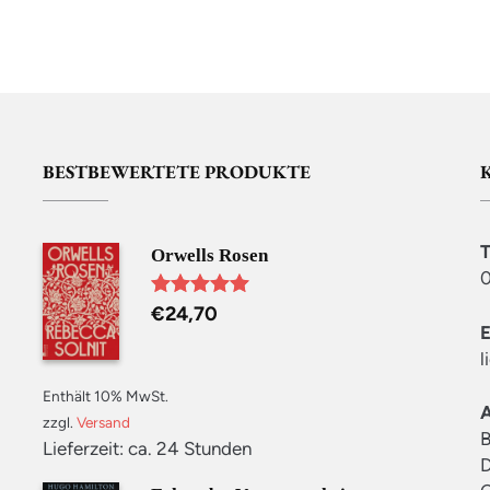
BESTBEWERTETE PRODUKTE
Orwells Rosen
0
€
24,70
Bewertet mit
5.00
von 5
l
Enthält 10% MwSt.
zzgl.
Versand
B
Lieferzeit: ca. 24 Stunden
D