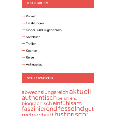
KATEGORIEN
Roman
Erzählungen
Kinder- und Jugendbuch
Sachbuch
Thriller
Kochen
Reise
Antiquariat
SCHLAGWÖRTER
aktuell
abwechslungsreich
authentisch
berührend
einfühlsam
biographisch
fesselnd
faszinierend
gut
historisch;
recherchiert