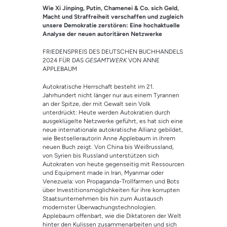
5.00
von 5,
Wie Xi Jinping, Putin, Chamenei & Co. sich Geld,
basierend
auf
Macht und Straffreiheit verschaffen und zugleich
Kundenbewe
unsere Demokratie zerstören: Eine hochaktuelle
rtung
Analyse der neuen autoritären Netzwerke
FRIEDENSPREIS DES DEUTSCHEN BUCHHANDELS
2024 FÜR DAS
GESAMTWERK
VON ANNE
APPLEBAUM
Autokratische Herrschaft besteht im 21.
Jahrhundert nicht länger nur aus einem Tyrannen
an der Spitze, der mit Gewalt sein Volk
unterdrückt: Heute werden Autokratien durch
ausgeklügelte Netzwerke geführt, es hat sich eine
neue internationale autokratische Allianz gebildet,
wie Bestsellerautorin Anne Applebaum in ihrem
neuen Buch zeigt. Von China bis Weißrussland,
von Syrien bis Russland unterstützen sich
Autokraten von heute gegenseitig mit Ressourcen
und Equipment made in Iran, Myanmar oder
Venezuela: von Propaganda-Trollfarmen und Bots
über Investitionsmöglichkeiten für ihre korrupten
Staatsunternehmen bis hin zum Austausch
modernster Überwachungstechnologien.
Applebaum offenbart, wie die Diktatoren der Welt
hinter den Kulissen zusammenarbeiten und sich