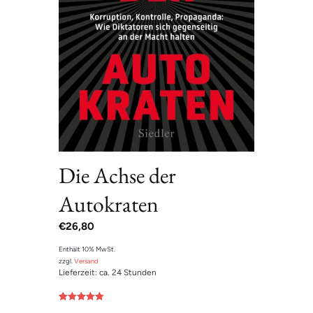
Die Achse der
Autokraten
€
26,80
Enthält 10% MwSt.
zzgl.
Versand
Lieferzeit: ca. 24 Stunden
Bewertet mit
1