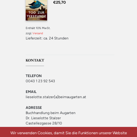
Bewertet mit
€
25,70
5.00
von 5
Enthält 10% MwSt.
zzgl.
Versand
Lieferzeit: ca. 24 Stunden
KONTAKT
TELEFON
0043 1 23 92 543
EMAIL
lieselotte.stalzer[a]beimaugarten.at
ADRESSE
Buchhandlung beim Augarten
Dr. Lieselotte Stalzer
Castellezgasse 28/10
1020 Wien
Wir verwenden Cookies, damit Sie die Funktionen unserer Website