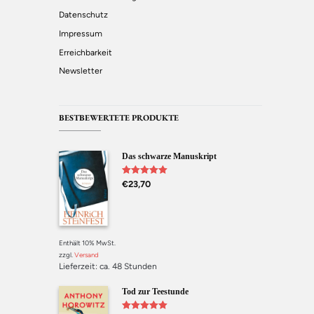
Datenschutz
Impressum
Erreichbarkeit
Newsletter
BESTBEWERTETE PRODUKTE
Das schwarze Manuskript
Bewertet mit
€
23,70
5.00
von 5
Enthält 10% MwSt.
zzgl.
Versand
Lieferzeit: ca. 48 Stunden
Tod zur Teestunde