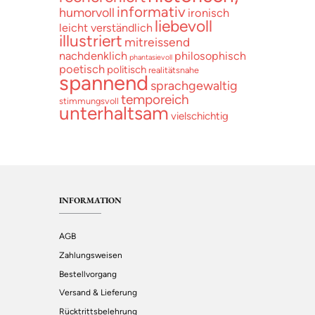
informativ
humorvoll
ironisch
liebevoll
leicht verständlich
illustriert
mitreissend
nachdenklich
philosophisch
phantasievoll
poetisch
politisch
realitätsnahe
spannend
sprachgewaltig
temporeich
stimmungsvoll
unterhaltsam
vielschichtig
INFORMATION
AGB
Zahlungsweisen
Bestellvorgang
Versand & Lieferung
Rücktrittsbelehrung