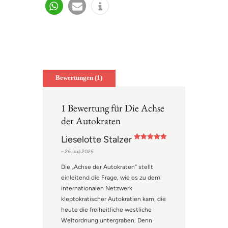
teilen
teilen
twitter
merk
mitteil
teilen
n
en
en
teilen
e-
info
mail
Bewertungen (1)
1 Bewertung für
Die Achse
der Autokraten
Lieselotte Stalzer
Bewertet mit
–
26. Juli 2025
5
von 5
Die „Achse der Autokraten“ stellt
einleitend die Frage, wie es zu dem
internationalen Netzwerk
kleptokratischer Autokratien kam, die
heute die freiheitliche westliche
Weltordnung untergraben. Denn