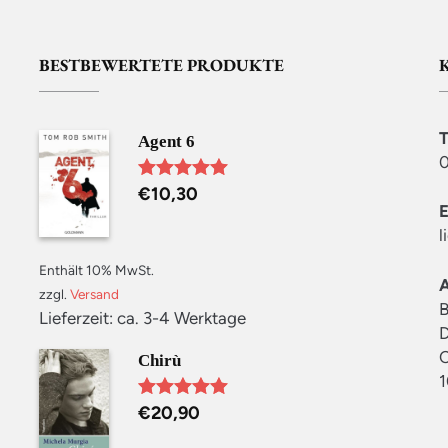
BESTBEWERTETE PRODUKTE
Agent 6
0
€
10,30
Bewertet mit
5.00
von 5
l
Enthält 10% MwSt.
zzgl.
Versand
B
Lieferzeit: ca. 3-4 Werktage
D
C
Chirù
1
€
20,90
Bewertet mit
5.00
von 5