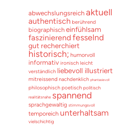
aktuell
abwechslungsreich
authentisch
berührend
einfühlsam
biographisch
fesselnd
faszinierend
gut recherchiert
historisch;
humorvoll
informativ
ironisch
leicht
liebevoll illustriert
verständlich
mitreissend
nachdenklich
phantasievoll
poetisch
philosophisch
politisch
spannend
realitätsnahe
sprachgewaltig
stimmungsvoll
unterhaltsam
temporeich
vielschichtig