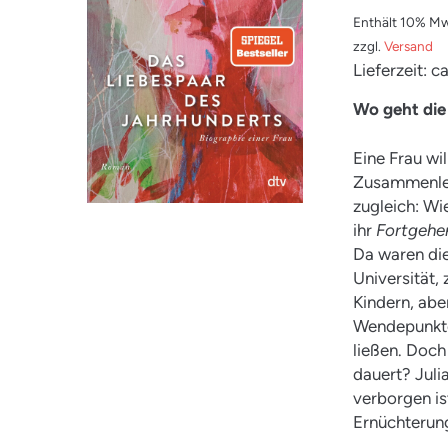
Enthält 10% Mw
zzgl.
Versand
Lieferzeit: 
Wo geht die
Eine Frau wi
Zusammenleb
zugleich: W
ihr
Fortgehe
Da waren die
Universität,
Kindern, abe
Wendepunkte
ließen. Doch
dauert? Julia
verborgen is
Ernüchterung