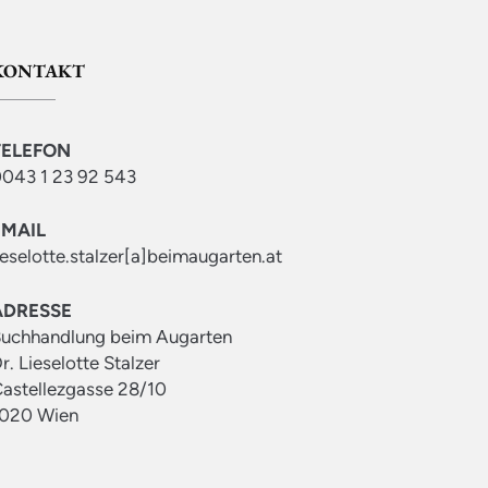
KONTAKT
TELEFON
043 1 23 92 543
EMAIL
ieselotte.stalzer[a]beimaugarten.at
ADRESSE
uchhandlung beim Augarten
r. Lieselotte Stalzer
astellezgasse 28/10
020 Wien