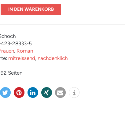
IN DEN WARENKORB
 Schoch
-423-28333-5
Frauen
,
Roman
rte:
mitreissend
,
nachdenklich
 192 Seiten
twitter
merk
mitteil
teilen
e-
info
n
en
en
mail