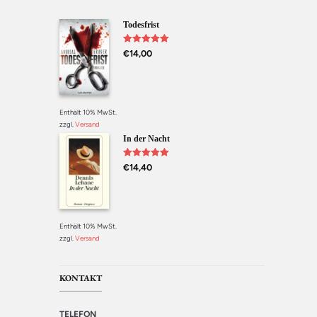
Todesfrist
Bewertet mit
€
14,00
5.00
von 5
Enthält 10% MwSt.
zzgl.
Versand
In der Nacht
Bewertet mit
€
14,40
5.00
von 5
Enthält 10% MwSt.
zzgl.
Versand
KONTAKT
TELEFON