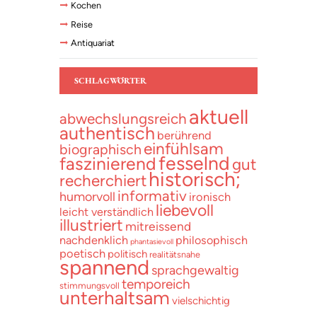
Kochen
Reise
Antiquariat
SCHLAGWÖRTER
aktuell
abwechslungsreich
authentisch
berührend
einfühlsam
biographisch
fesselnd
faszinierend
gut
historisch;
recherchiert
informativ
humorvoll
ironisch
liebevoll
leicht verständlich
illustriert
mitreissend
nachdenklich
philosophisch
phantasievoll
poetisch
politisch
realitätsnahe
spannend
sprachgewaltig
temporeich
stimmungsvoll
unterhaltsam
vielschichtig