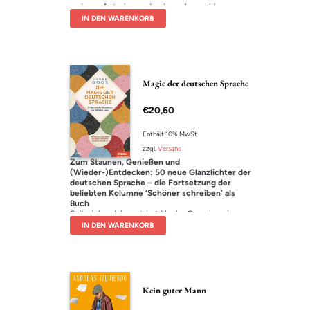
zu jener Autorin wurde, deren legendärer
„Report der Magd“ (geschrieben im Berlin der
IN DEN WARENKORB
1980er Jahre) unsere Welt bis heute prägen.
Atwood erzählt, wie es weiterging, lässt uns
teilhaben an ihren Freundschaften, am Leben
mit ihrem Mann Graeme. Das Ergebnis ist ein
farbenfrohes, hochamüsantes Buch voller
überlebensgroßer Figuren: Dichter, Bären,
Magie der deutschen Sprache
Hollywood-Schaupieler … Ein Einblick in ihr
Schreiben, in die Verbindungen zwischen
€
20,60
realem Leben und Kunst und in die
Funktionsweise eines der kreativsten Köpfe
unserer Zeit.
Enthält 10% MwSt.
zzgl.
Versand
Zum Staunen, Genießen und
(Wieder-)Entdecken: 50 neue Glanzlichter der
deutschen Sprache – die Fortsetzung der
beliebten Kolumne ‘Schöner schreiben’ als
Buch
Seit vielen Jahren trägt Hauke Goos in seiner
beliebten SPIEGEL-Kolumne ‘Schöner
IN DEN WARENKORB
schreiben’ meisterhafte Beispiele der
deutschen Sprache zusammen: markante Sätze
aus Romanen, berührende Auszüge aus Briefen
oder kraftvolle Passagen aus Reden, die zeigen,
wie elegant und anschaulich das Deutsche sein
kann. Dieser Band versammelt 50 neue, teils
Kein guter Mann
unveröffentlichte Texte, darunter: ‘Die Formel
für ein gelungenes Leben’, ‘Wie man den