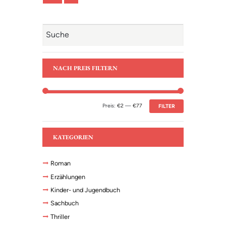
Pistole des US-Militärs aus dem Zweiten
Golfkrieg. Bosch nimmt den Fall wieder auf,
denn er weiß: Irgendwo muss sie sein, die Spur,
die alle losen Fäden verbindet, das fehlende
Puzzleteil, die ‘Black Box’.
NACH PREIS FILTERN
Preis:
€2
—
€77
FILTER
KATEGORIEN
Roman
Erzählungen
Kinder- und Jugendbuch
Sachbuch
Thriller