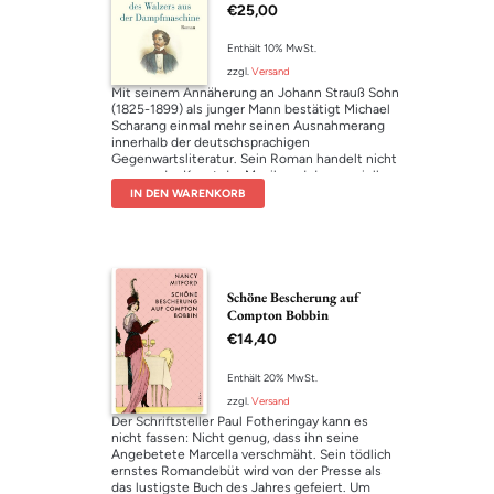
Dampfmaschine
€
25,00
Enthält 10% MwSt.
zzgl.
Versand
Mit seinem Annäherung an Johann Strauß Sohn
(1825-1899) als junger Mann bestätigt Michael
Scharang einmal mehr seinen Ausnahmerang
innerhalb der deutschsprachigen
Gegenwartsliteratur. Sein Roman handelt nicht
nur von der Kunst der Musik und der speziellen
Wirkung des Wiener Walzers, sondern legt
IN DEN WARENKORB
zugleich die gesellschaftlichen Bedingungen
ihrer Hervorbringung offen. Dem Bild vom
einsam schaffenden musikalischen Genie rückt
Scharang durch die Darstellung seiner
Weggefährtinnen und Freundinnen von der
Wiener Vorstadt bis nach Amerika zu Leibe.
Schöne Bescherung auf
Michael Scharang gelingt ein überraschendes
Compton Bobbin
Porträt des Komponisten, das in seiner Lakonie
€
14,40
nicht selten an Franz Kafka erinnert.
Literarische Einbildungskraft und präzise
Charakterzeichnung verbinden sich zu einer
Enthält 20% MwSt.
ebenso unterhaltsamen wie gedanklich
zzgl.
Versand
brillanten Erzählung über die Kunst der Musik.
Der Schriftsteller Paul Fotheringay kann es
nicht fassen: Nicht genug, dass ihn seine
Angebetete Marcella verschmäht. Sein tödlich
ernstes Romandebüt wird von der Presse als
das lustigste Buch des Jahres gefeiert. Um