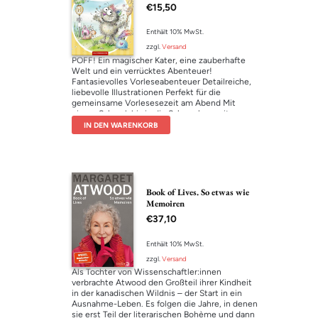
Wegwünsch-Gewusel
€
15,50
Inklusion und Diversität stärkt.
‘Dank Familie Dietz wird sichtbar, wie
fundamental wichtig Inklusion für die
Enthält 10% MwSt.
Gesellschaft ist’ Ulla Schmidt,
zzgl.
Versand
Bundesvorsitzende der Lebenshilfe und
POFF! Ein magischer Kater, eine zauberhafte
Bundesministerin a. D.
Welt und ein verrücktes Abenteuer!
Fantasievolles Vorleseabenteuer Detailreiche,
liebevolle Illustrationen Perfekt für die
gemeinsame Vorlesesezeit am Abend Mit
einem Schreck bis in die Schnurrhaarspitzen
findet sich der magische Kater Schnurrifluff
IN DEN WARENKORB
plötzlich in einer seltsamen Welt wieder:
WODERPFEFFERWÄCHST. Wie ist er bloß hier
gelandet, weit weg von der Hexe Zwiederwurz
und seinem kuscheligen Katzenkörbchen?
Schnurrifluff will nur eines: so schnell wie
möglich wieder nach Hause! Doch beim
Book of Lives. So etwas wie
Versuch, sich zurückzuzaubern, passieren ihm
Memoiren
lauter lustige Missgeschicke. Zum Glück trifft
€
37,10
er bald auf den schlagfertigen Vogel
Papperlapapp und die süße
Pfefferkuchenschnecke Snelli. Ob sie
Enthält 10% MwSt.
gemeinsam einen Weg zurück in den
zzgl.
Versand
Wunderwald finden? Ein zauberhaftes
Als Tochter von Wissenschaftler:innen
Kinderbuch zum Vorlesen und Träumen!
verbrachte Atwood den Großteil ihrer Kindheit
Hier geht’s zur
Leseprobe
in der kanadischen Wildnis – der Start in ein
Ausnahme-Leben. Es folgen die Jahre, in denen
sie erst Teil der literarischen Bohème und dann