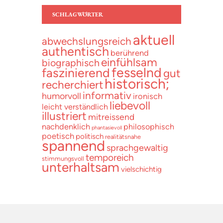
SCHLAGWÖRTER
aktuell
abwechslungsreich
authentisch
berührend
einfühlsam
biographisch
fesselnd
faszinierend
gut
historisch;
recherchiert
informativ
humorvoll
ironisch
liebevoll
leicht verständlich
illustriert
mitreissend
nachdenklich
philosophisch
phantasievoll
poetisch
politisch
realitätsnahe
spannend
sprachgewaltig
temporeich
stimmungsvoll
unterhaltsam
vielschichtig