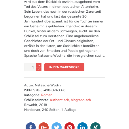
wird aus dem Rückblick erzählt, ausgehend vom
Tod des Vaters in einem deutschen Altenheim.
Sein Leben, das noch in der russischen Zarenzeit
begonnen hat und fast das gesamte 20.
Jahrhundert überspannt, ist für die Tochter immer
ein Geheimnis geblieben. Irgendwo in diesem
Dunkel, hinter all dem Schweigen, sucht sie den
Schlüssel zum Verstehen. Eine ungeheuerliche
Geschichte der Ort- und Obdachlosigkeiten,
erzählt in der klaren, um Sachlichkeit bemühten
und doch von Emotion und Poesie getragenen
Sprache Natascha Wodins, die ihresgleichen sucht.
Anzahl
IN DEN WARENKORB
Autor: Natascha Wodin
ISBN: 978-3-498-07403-6
Kategorie:
Roman
Schlüsselworte:
authentisch
,
biographisch
Rowohlt
, 2018
Hardcover
, 240 Seiten
, 1. Auflage