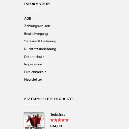
INFORMATION
AGB
Zahlungsweisen
Bestellvorgang
Versand & Lieferung
Rücktrittsbelehrung
Datenschutz
Impressum
Erreichbarkeit
Newsletter
BESTBEWERTETE PRODUKTE
Todesfrist
Bewertet mit
€
14,00
5.00
von 5