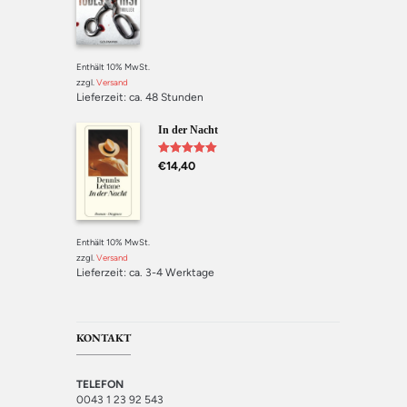
Enthält 10% MwSt.
zzgl.
Versand
Lieferzeit: ca. 48 Stunden
In der Nacht
Bewertet mit
€
14,40
5.00
von 5
Enthält 10% MwSt.
zzgl.
Versand
Lieferzeit: ca. 3-4 Werktage
KONTAKT
TELEFON
0043 1 23 92 543