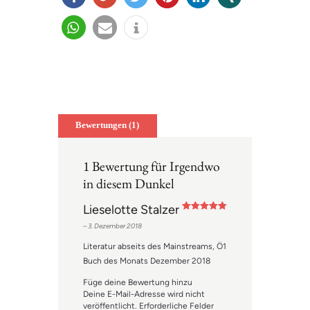
teilen
teilen
twitter
merk
mitteil
teilen
n
en
en
teilen
e-
info
mail
Bewertungen (1)
1 Bewertung für
Irgendwo
in diesem Dunkel
Lieselotte Stalzer
Bewertet mit
–
3. Dezember 2018
5
von 5
Literatur abseits des Mainstreams, Ö1
Buch des Monats Dezember 2018
Füge deine Bewertung hinzu
Deine E-Mail-Adresse wird nicht
veröffentlicht.
Erforderliche Felder