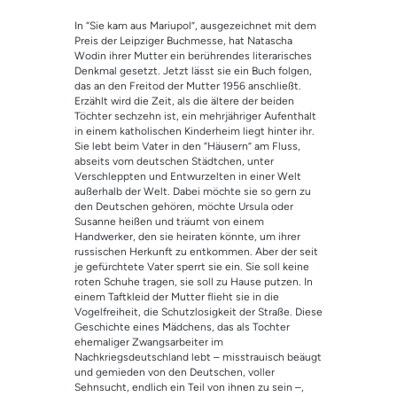
Bewertet mit
1
5.00
von 5,
In “Sie kam aus Mariupol”, ausgezeichnet mit dem
basierend
auf
Preis der Leipziger Buchmesse, hat Natascha
Kundenbewe
Wodin ihrer Mutter ein berührendes literarisches
rtung
Denkmal gesetzt. Jetzt lässt sie ein Buch folgen,
das an den Freitod der Mutter 1956 anschließt.
Erzählt wird die Zeit, als die ältere der beiden
Töchter sechzehn ist, ein mehrjähriger Aufenthalt
in einem katholischen Kinderheim liegt hinter ihr.
Sie lebt beim Vater in den “Häusern” am Fluss,
abseits vom deutschen Städtchen, unter
Verschleppten und Entwurzelten in einer Welt
außerhalb der Welt. Dabei möchte sie so gern zu
den Deutschen gehören, möchte Ursula oder
Susanne heißen und träumt von einem
Handwerker, den sie heiraten könnte, um ihrer
russischen Herkunft zu entkommen. Aber der seit
je gefürchtete Vater sperrt sie ein. Sie soll keine
roten Schuhe tragen, sie soll zu Hause putzen. In
einem Taftkleid der Mutter flieht sie in die
Vogelfreiheit, die Schutzlosigkeit der Straße. Diese
Geschichte eines Mädchens, das als Tochter
ehemaliger Zwangsarbeiter im
Nachkriegsdeutschland lebt – misstrauisch beäugt
und gemieden von den Deutschen, voller
Sehnsucht, endlich ein Teil von ihnen zu sein –,