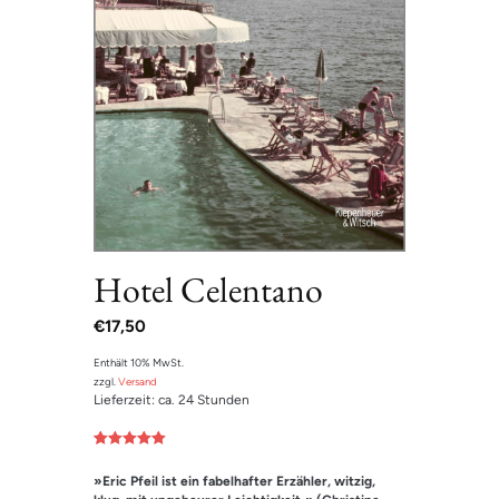
Hotel Celentano
€
17,50
Enthält 10% MwSt.
zzgl.
Versand
Lieferzeit: ca. 24 Stunden
Bewertet mit
1
5.00
von 5,
»Eric Pfeil ist ein fabelhafter Erzähler, witzig,
basierend
auf