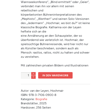
Wannseekonferenz“, „Blind ermittelt“ oder „Geier“,
verbindet man ihn vor allem mit seinen
rebellischen und
körperbetonten Bühneninterpretationen des
„Mephisto“, „Werther!“ und seinen Solo-Versionen
des „Jedermann“. „Hochmair, wo bist du?“ ist keine
klassische Biografie. Katharina von der Leyen
heftete sich an die
eine Annäherung an den Schauspieler, der so
überfordernd wie verletzlich ist. Hochmair, der
spielsüchtige Bühnenreisende, wird hier nicht nur
als Künstler beschrieben, sondern auch als
Mensch: rastlos, ratlos, nicht zu halten und schwer
zu verstehen.
Mit zahlreichen privaten Bildern und Illustrationen
Anzahl
IN DEN WARENKORB
Autor: van der Leyen, Hochmair
ISBN: 978-3-7106-0900-8
Kategorie:
Biografie
Brandstätter
, 2025
Hardcover
, 256 Seiten