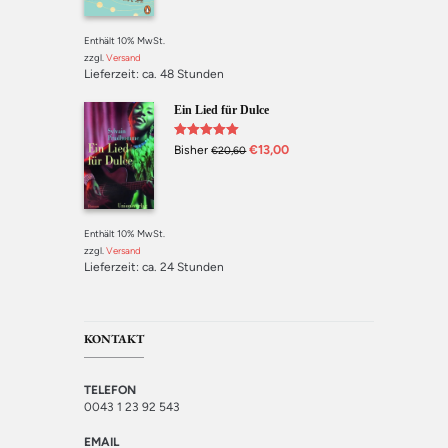
Enthält 10% MwSt.
zzgl.
Versand
Lieferzeit: ca. 48 Stunden
Ein Lied für Dulce
Bewertet mit
€
13,00
Bisher
€
20,60
5.00
von 5
Enthält 10% MwSt.
zzgl.
Versand
Lieferzeit: ca. 24 Stunden
KONTAKT
TELEFON
0043 1 23 92 543
EMAIL