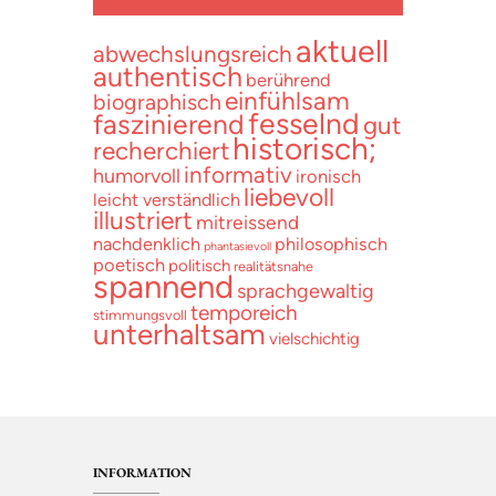
aktuell
abwechslungsreich
authentisch
berührend
einfühlsam
biographisch
fesselnd
faszinierend
gut
historisch;
recherchiert
informativ
humorvoll
ironisch
liebevoll
leicht verständlich
illustriert
mitreissend
nachdenklich
philosophisch
phantasievoll
poetisch
politisch
realitätsnahe
spannend
sprachgewaltig
temporeich
stimmungsvoll
unterhaltsam
vielschichtig
INFORMATION