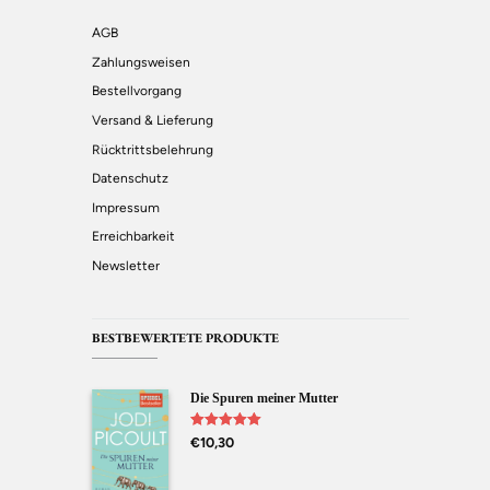
AGB
Zahlungsweisen
Bestellvorgang
Versand & Lieferung
Rücktrittsbelehrung
Datenschutz
Impressum
Erreichbarkeit
Newsletter
BESTBEWERTETE PRODUKTE
Die Spuren meiner Mutter
Bewertet mit
€
10,30
5.00
von 5